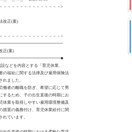
－－－－－－－－－－－－－－－>
改正(案)
－－－－－－－－－－－－－－－>
━━━━━━━━━━━━━━━━
正(案)
━━━━━━━━━━━━━━━■
の創設などを内容とする「育児休業、
者の福祉に関する法律及び雇用保険法
されました。
労働者の離職を防ぎ、希望に応じて男
にするため、子の出生直後の時期にお
児休業を取得しやすい雇用環境整備及
の措置の義務付け、育児休業給付に関
されています。
の出生直後の時期における柔軟な育児