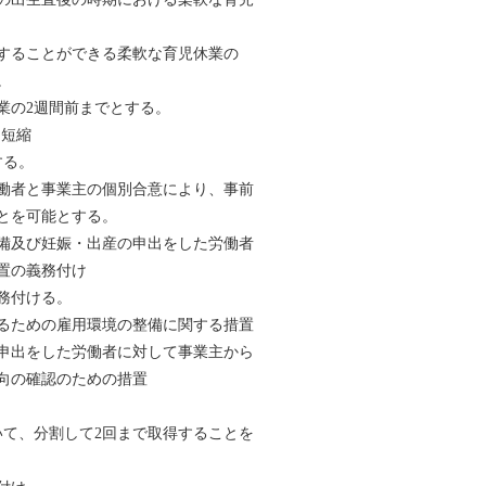
することができる柔軟な育児休業の
。
業の2週間前までとする。
短縮
する。
働者と事業主の個別合意により、事前
とを可能とする。
備及び妊娠・出産の申出をした労働者
置の義務付け
務付ける。
ための雇用環境の整備に関する措置
出をした労働者に対して事業主から
の確認のための措置
て、分割して2回まで取得することを