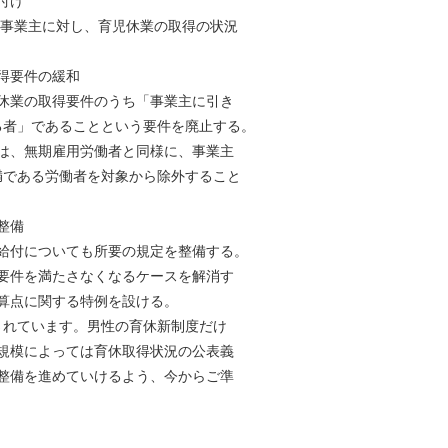
付け
の事業主に対し、育児休業の取得の状況
得要件の緩和
業の取得要件のうち「事業主に引き
者」であることという要件を廃止する。
、無期雇用労働者と同様に、事業主
である労働者を対象から除外すること
整備
給付についても所要の規定を整備する。
件を満たさなくなるケースを解消す
点に関する特例を設ける。
されています。男性の育休新制度だけ
規模によっては育休取得状況の公表義
整備を進めていけるよう、今からご準