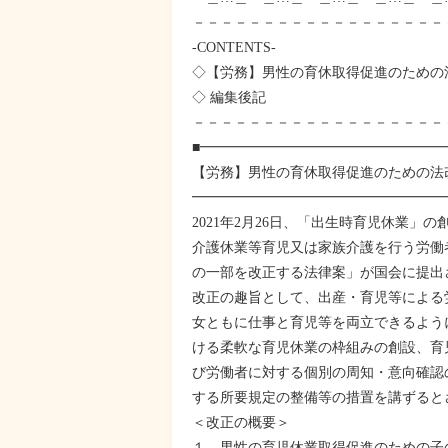
－－－－－－－－－－－－－－－－－－
-CONTENTS-
◇【労務】男性の育休取得促進のための法
◇ 編集後記
－－－－－－－－－－－－－－－－－－
■━━━━━━━━━━━━━━━━━
【労務】男性の育休取得促進のための法改
━━━━━━━━━━━━━━━━━━
2021年2月26日、「出生時育児休業」
介護休業等育児又は家族介護を行う労働
の一部を改正する法律案」が国会に提出
改正の趣旨として、出産・育児等による
女ともに仕事と育児等を両立できるよう
ける柔軟な育児休業の枠組みの創設、育
び労働者に対する個別の周知・意向確認
する所要規定の整備等の措置を講ずると
＜改正の概要＞
１．男性の育児休業取得促進のための子