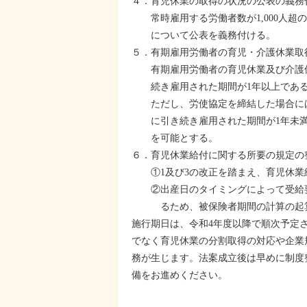
４．育児休業の取得の状況の公表の義務
常時雇用する労働者数が1,000人超
について公表を義務付ける。
５．有期雇用労働者の育児・介護休業取
有期雇用労働者の育児休業及び介護休
続き雇用された期間が1年以上である
ただし、労使協定を締結した場合には
に引き続き雇用された期間が1年未満
を可能とする。
６．育児休業給付に関する所要の規定の
①1及び3の改正を踏まえ、育児休業
②出産日のタイミングによって受給要
るため、被保険者期間の計算の起算
施行期日は、令和4年度以降で順次予定
でなく育児休業の分割取得の対応や企業
務が生じます。法案成立後は早めに制度
備をお進めください。