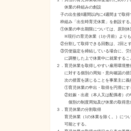
休業の枠組みの創設
子の出生後8週間以内に4週間まで取得
枠組み「出生時育児休業」を創設する
①休業の申出期限については、原則休
※現行の育児休業（1か月前）よりも
②分割して取得できる回数は、2回と
③労使協定を締結している場合に、労
に調整した上で休業中に就業するこ
２．育児休業を取得しやすい雇用環境整
に対する個別の周知・意向確認の措
次の措置を講じることを事業主に義
①育児休業の申出・取得を円滑にする
②妊娠・出産（本人又は配偶者）の申
個別の制度周知及び休業の取得意向
３．育児休業の分割取得
育児休業（1の休業を除く。）につい
可能とする。