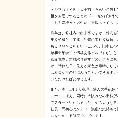
メルマガ【ＭＲ・大手前・みらい通信】
報をお届けすること約5年、おかげさまで
これも皆様方の温かいご支援あってのこ
昨年は、弊社内の出来事ですが、株式会
年を契機として10月初旬に本社を移転
あるＯＭＭビルというビルで、旧本社の
昭和44年竣工の伝統あるビルですが、
京阪電車天満橋駅直結すぐのところにあ
が、晴れた日に見える景色は素晴らしく
は紅葉が川の畔にみることができます。
いただければと存じます。
また、本年1月より税理士法人大手前綜
トナーに迎え、同時に大阪みなみ事務所
でスタートいたしました。そのような意
社員一同初心にかえり、謙虚な気持ちで
スを心がける所存でございます。