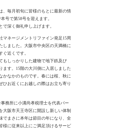
は、毎月初旬に皆様のもとに最新の情
本号で第58号を迎えます。
とで深く御礼申し上げます。
社マネージメントリファイン発足15周
いたしました。大阪市中央区の天満橋に
すぐ近くです。
とてもしっかりした建物で地下鉄及び
ります。15階の大川側に入居しました
なかなかのものです。春には桜、秋に
ぜひお近くにお越しの際はお立ち寄り
合事務所に小溝尚孝税理士を代表パー
を大阪市天王寺区に開設し新しい体制
味でまさに本年は節目の年になり、全
皆様に従来以上にご満足頂けるサービ