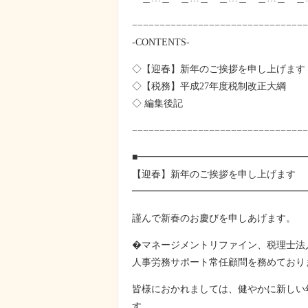
−−−−−−−−−−−−−−−−−−−−−−−−−−−−−−−−
-CONTENTS-
◇【迎春】新年のご挨拶を申し上げます
◇【税務】平成27年度税制改正大綱
◇ 編集後記
−−−−−−−−−−−−−−−−−−−−−−−−−−−−−−−−
■━━━━━━━━━━━━━━━━━
【迎春】新年のご挨拶を申し上げます
━━━━━━━━━━━━━━━━━━
謹んで新春のお慶びを申しあげます。
�マネージメントリファイン、税理士法
人事労務サポート常任顧問を務めており
皆様におかれましては、健やかに新しい
す。