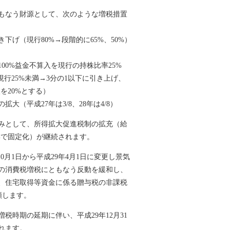
もなう財源として、次のような増税措置
げ（現行80%→段階的に65%、50%）
）
0%益金不算入を現行の持株比率25%
行25%未満→3分の1以下に引き上げ、
20%とする）
（平成27年は3/8、28年は4/8）
みとして、所得拡大促進税制の拡充（給
で固定化）が継続されます。
0月1日から平成29年4月1日に変更し景気
の消費税増税にともなう反動を緩和し、
、住宅取得等資金に係る贈与税の非課税
増額します。
時期の延期に伴い、平成29年12月31
されます。