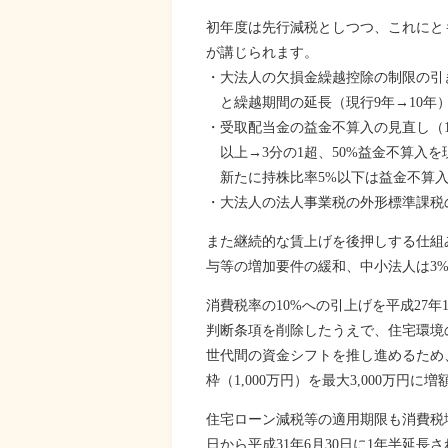
初年度は先行減税としつつ、これにと
が講じられます。
・大法人の欠損金繰越控除の制限の引き下
と繰越期間の延長（現行9年→10年
・受取配当金の益金不算入の見直し（10
以上→3分の1超、50%益金不算入を現
新たに持株比率5%以下は益金不算入を
・大法人の法人事業税の外形標準課税の拡大
また継続的な賃上げを後押しする仕組
与等の増加要件の緩和、中小法人は3%
消費税率の10%への引上げを平成27年1
判断条項を削除したうえで、住宅環境
世代間の資金シフトを推し進めるため
枠（1,000万円）を最大3,000万円に
住宅ローン減税等の適用期限も消費税増税
日から平成31年6月30日に1年半延長