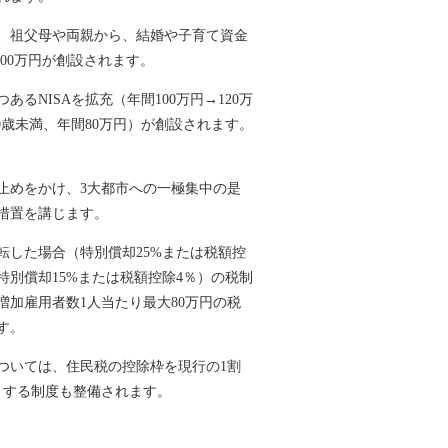
、祖父母や両親から、結婚や子育て資金
00万円が創設されます。
NISAを拡充（年間100万円→120万
0歳未満、年間80万円）が創設されます。
めをかけ、3大都市への一極集中の是
措置を講じます。
した場合（特別償却25%または税額控
別償却15%または税額控除4％）の税制
加雇用者数1人当たり最大80万円の税
す。
いては、住民税の控除枠を現行の1割
とする制度も整備されます。