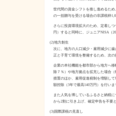
世代間の資金シフトを推し進めるため
の一括贈与を受ける場合の非課税枠1,0
さらに投資環境拡大のため、定着しつつある
円）すると同時に、ジュニアNISA（2
(2)地方創生
次に、地方の人口減少・雇用減少に歯止
正と子育て環境を整備するため、次の
企業の本社機能を都市部から地方へ移転
除７％）や地方拠点を拡充した場合（特
措置のほか、雇用促進税制を増額して増
額控除（3年で最高140万円）を行いま
また人気を博しているふるさと納税につ
から2割に引き上げ、確定申告を不要
(3)国際課税の見直し